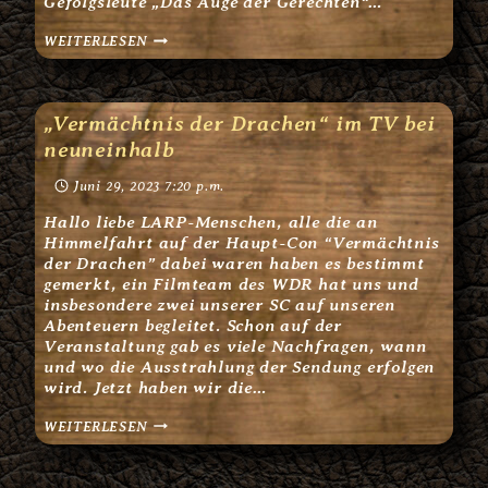
Gefolgsleute „Das Auge der Gerechten“…
ONLINE-
WEITERLESEN
ANMELDUNGEN
FÜR
2024
SIND
ONLINE
„Vermächtnis der Drachen“ im TV bei
neuneinhalb
Juni 29, 2023 7:20 p.m.
Hallo liebe LARP-Menschen, alle die an
Himmelfahrt auf der Haupt-Con “Vermächtnis
der Drachen” dabei waren haben es bestimmt
gemerkt, ein Filmteam des WDR hat uns und
insbesondere zwei unserer SC auf unseren
Abenteuern begleitet. Schon auf der
Veranstaltung gab es viele Nachfragen, wann
und wo die Ausstrahlung der Sendung erfolgen
wird. Jetzt haben wir die…
„VERMÄCHTNIS
WEITERLESEN
DER
DRACHEN“
IM
TV