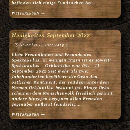
befinden sich einige Fundsachen bei…
ORKLANTIKA
WEITERLESEN
–
NACH
DER
VERANSTALTUNG
Neuigkeiten September 2022
November 23, 2022 5:41 p.m.
Liebe Freundinnen und Freunde des
Spektakulus, in wenigen Tagen ist es soweit:
Spektakulus – Orklantika vom 09. – 11.
September 2022 Seit mehr als zwei
Jahrhunderten bevölkern die Orks den
östlichen Kontinent, der seitdem unter dem
Namen Orklantika bekannt ist. Einige Orks
scheinen dem Menschenvolk friedlich gesinnt,
andere hingegen begegnen allen Fremden
gegenüber äußerst feindselig….
NEUIGKEITEN
WEITERLESEN
SEPTEMBER
2022