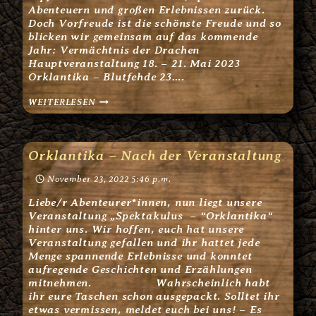
Abenteuern und großen Erlebnissen zurück.
Doch Vorfreude ist die schönste Freude und so
blicken wir gemeinsam auf das kommende
Jahr: Vermächtnis der Drachen
Hauptveranstaltung 18. – 21. Mai 2023
Orklantika – Blutfehde 23….
NEUIGKEITEN
WEITERLESEN
OKTOBER
2022
Orklantika – Nach der Veranstaltung
November 23, 2022 5:46 p.m.
Liebe/r Abenteurer*innen, nun liegt unsere
Veranstaltung „Spektakulus – “Orklantika“
hinter uns. Wir hoffen, euch hat unsere
Veranstaltung gefallen und ihr hattet jede
Menge spannende Erlebnisse und konntet
aufregende Geschichten und Erzählungen
mitnehmen. Wahrscheinlich habt
ihr eure Taschen schon ausgepackt. Solltet ihr
etwas vermissen, meldet euch bei uns! – Es