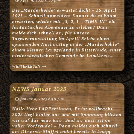
April 4, 2023 6:20 p.m.
Die „Marderhöhle“ erwartet dich! – 16. April
2023 – Schnell anmelden! Kannst du es kaum
erwarten, wieder mit „3, 2, 1 – TIME-IN“ ein
fantastisches Abenteuer zu erleben? Dann
melde dich schnell an, für unsere
Tagesveranstaltung im April! Erlebe einen
spannenden Nachmittag in der „Marderhöhle“,
einem kleinen Larpgelände in Ritterhude, einer
niedersächsischen Gemeinde im Landkreis…
DIE
WEITERLESEN
„MARDERHÖHLE“
ERWARTET
DICH!
–
16.
NEWS Januar 2023
APRIL
2023
Januar 4, 2023 6:40 p.m.
–
SCHNELL
Hallo liebe LARPer*innen, Es ist vollbracht,
ANMELDEN!
2022 liegt hinter uns und mit Spannung blicken
wir auf das neue Jahr. Seid ihr auch schon
voller Vorfreude? – Dann meldet euch schnell
an! Die erste Staffel endet bereits in knapp