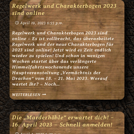
BEI
Regelwerk und Charakterbogen 2023
NEUNEINHALB
sind online
April 19, 2023 6:55 p.m.
Regelwerk und Charakterbogen 2023 sind
online – Es ist vollbracht, das überarbeitete
Regelwerk und der neue Charakterbogen für
2023 sind online! Jetzt wird es Zeit endlich
wieder zu spielen! Und schon in wenigen
Wochen startet über das verlängerte
Himmelfahrtswochenende unsere
Hauptveranstaltung „Vermächtnis der
Drachen“ vom 18. – 21. Mai 2023. Worauf
wartet Ihr? – Noch…
REGELWERK
WEITERLESEN
UND
CHARAKTERBOGEN
2023
SIND
ONLINE
Die „Marderhöhle“ erwartet dich! –
16. April 2023 – Schnell anmelden!