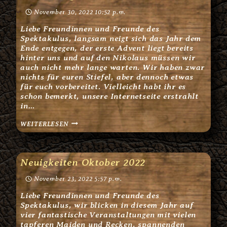
HOODIE!
November 30, 2022 10:52 p.m.
Liebe Freundinnen und Freunde des
Spektakulus, langsam neigt sich das Jahr dem
Ende entgegen, der erste Advent liegt bereits
hinter uns und auf den Nikolaus müssen wir
auch nicht mehr lange warten. Wir haben zwar
nichts für euren Stiefel, aber dennoch etwas
für euch vorbereitet. Vielleicht habt ihr es
schon bemerkt, unsere Internetseite erstrahlt
in…
ANMELDUNGEN
WEITERLESEN
FÜR
2023
SIND
ONLINE!
Neuigkeiten Oktober 2022
November 23, 2022 5:57 p.m.
Liebe Freundinnen und Freunde des
Spektakulus, wir blicken in diesem Jahr auf
vier fantastische Veranstaltungen mit vielen
tapferen Maiden und Recken, spannenden