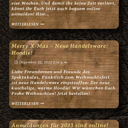
vier Wochen. Und damit ihr keine Zeit verliert,
könnt ihr Euch jetzt auch bequem online
anmelden! Hier…
NEWS
WEITERLESEN
JANUAR
2023
Merry X-Mas – Neue Handelsware:
Hoodie!
Dezember 25, 2022 2:51 p.m.
Liebe Freundinnen und Freunde des
Spektakulus, Pünktlich zum Weihnachtsfest
ist neue Handelsware eingetroffen: Der neue
kuschelige, warme Hoodie! Wir wünschen Euch
Frohe Weihnachten! Jetzt bestellen!
MERRY
WEITERLESEN
X-
MAS
–
NEUE
HANDELSWARE:
Anmeldungen für 2023 sind online!