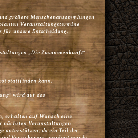
t und größere Menschenansammlungen
planten Veranstaltungstermine
s für unsere Entscheidung.
anstaltungen „Die Zusammenkunft“
st stattfinden kann.
ung“ wird auf das
n, erhalten auf Wunsch eine
der nächsten Veranstaltungen
 unterstützen, da ein Teil der
 und Versicherung verplant wurde.