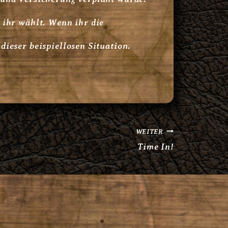
 ihr wählt. Wenn ihr die
ieser beispiellosen Situation.
WEITER
Time In!