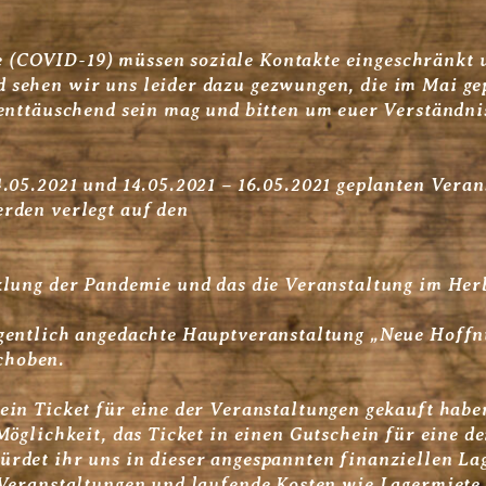
 (COVID-19) müssen soziale Kontakte eingeschränk
 sehen wir uns leider dazu gezwungen, die im Mai ge
 enttäuschend sein mag und bitten um euer Verständni
4.05.2021 und 14.05.2021 – 16.05.2021 geplanten Ver
rden verlegt auf den
klung der Pandemie und das die Veranstaltung im Herb
igentlich angedachte Hauptveranstaltung „Neue Hoffn
choben.
ein Ticket für eine der Veranstaltungen gekauft habe
Möglichkeit, das Ticket in einen Gutschein für eine 
det ihr uns in dieser angespannten finanziellen Lage
 Veranstaltungen und laufende Kosten wie Lagermiete