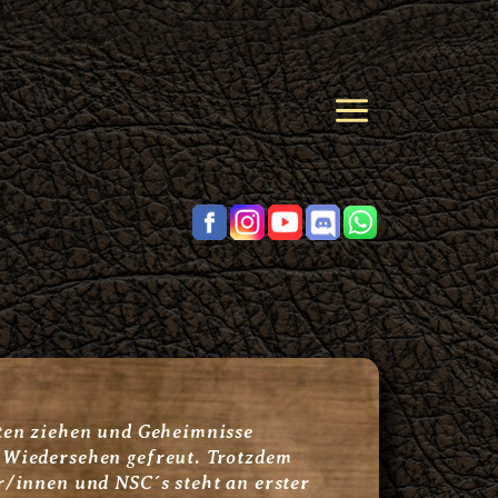
hten ziehen und Geheimnisse
 Wiedersehen gefreut. Trotzdem
r/innen und NSC´s steht an erster