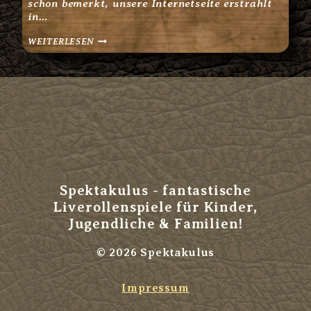
schon bemerkt, unsere Internetseite erstrahlt
in…
ANMELDUNGEN
WEITERLESEN
FÜR
2023
SIND
ONLINE!
Spektakulus - fantastische
Liverollenspiele für Kinder,
Jugendliche & Familien!
© 2026 Spektakulus
Impressum