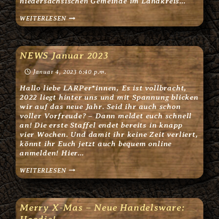
niedersächsischen Gemeinde im Landkreis…
DIE
WEITERLESEN
„MARDERHÖHLE“
ERWARTET
DICH!
–
16.
NEWS Januar 2023
APRIL
2023
Januar 4, 2023 6:40 p.m.
–
SCHNELL
Hallo liebe LARPer*innen, Es ist vollbracht,
ANMELDEN!
2022 liegt hinter uns und mit Spannung blicken
wir auf das neue Jahr. Seid ihr auch schon
voller Vorfreude? – Dann meldet euch schnell
an! Die erste Staffel endet bereits in knapp
vier Wochen. Und damit ihr keine Zeit verliert,
könnt ihr Euch jetzt auch bequem online
anmelden! Hier…
NEWS
WEITERLESEN
JANUAR
2023
Merry X-Mas – Neue Handelsware: