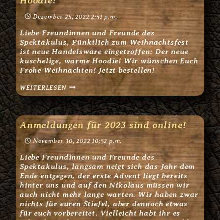
Hoodie!
Dezember 25, 2022 2:51 p.m.
Liebe Freundinnen und Freunde des
Spektakulus, Pünktlich zum Weihnachtsfest
ist neue Handelsware eingetroffen: Der neue
kuschelige, warme Hoodie! Wir wünschen Euch
Frohe Weihnachten! Jetzt bestellen!
MERRY
WEITERLESEN
X-
MAS
–
NEUE
HANDELSWARE:
Anmeldungen für 2023 sind online!
HOODIE!
November 30, 2022 10:52 p.m.
Liebe Freundinnen und Freunde des
Spektakulus, langsam neigt sich das Jahr dem
Ende entgegen, der erste Advent liegt bereits
hinter uns und auf den Nikolaus müssen wir
auch nicht mehr lange warten. Wir haben zwar
nichts für euren Stiefel, aber dennoch etwas
für euch vorbereitet. Vielleicht habt ihr es