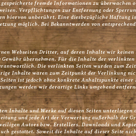
er gespeicherte fremde Informationen zu überwachen 
nweisen. Verpflichtungen zur Entfernung oder Sperru
en hiervon unberührt. Eine diesbezügliche Haftung is
letzung möglich. Bei Bekanntwerden von entsprechen
rnen Webseiten Dritter, auf deren Inhalte wir keinen
 Gewähr übernehmen. Für die Inhalte der verlinkten Se
verantwortlich. Die verlinkten Seiten wurden zum Zei
drige Inhalte waren zum Zeitpunkt der Verlinkung ni
 Seiten ist jedoch ohne konkrete Anhaltspunkte einer
zungen werden wir derartige Links umgehend entfern
lten Inhalte und Werke auf diesen Seiten unterliegen
reitung und jede Art der Verwertung außerhalb der G
weiligen Autors bzw. Erstellers. Downloads und Kopien
ch gestattet. Soweit die Inhalte auf dieser Seite nic