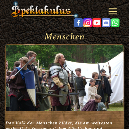
Zum
Inhalt
springen
Menschen
Das Volk der Menschen bildet, die am weitesten
verbreitete Spezies auf dem Nördlichen und